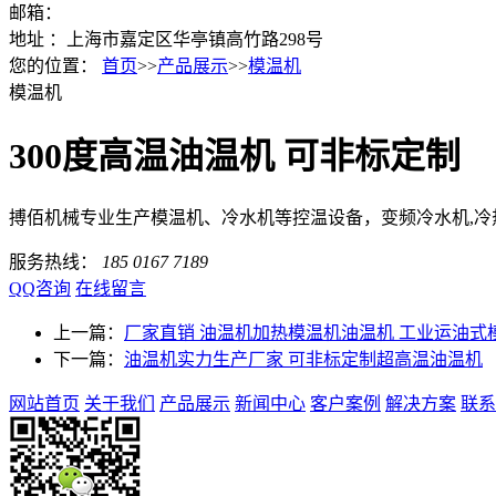
邮箱：
地址 ：上海市嘉定区华亭镇高竹路298号
您的位置：
首页
>>
产品展示
>>
模温机
模温机
300度高温油温机 可非标定制
搏佰机械专业生产模温机、冷水机等控温设备，变频冷水机,冷热
服务热线：
185 0167 7189
QQ咨询
在线留言
上一篇：
厂家直销 油温机加热模温机油温机 工业运油式
下一篇：
油温机实力生产厂家 可非标定制超高温油温机
网站首页
关于我们
产品展示
新闻中心
客户案例
解决方案
联系